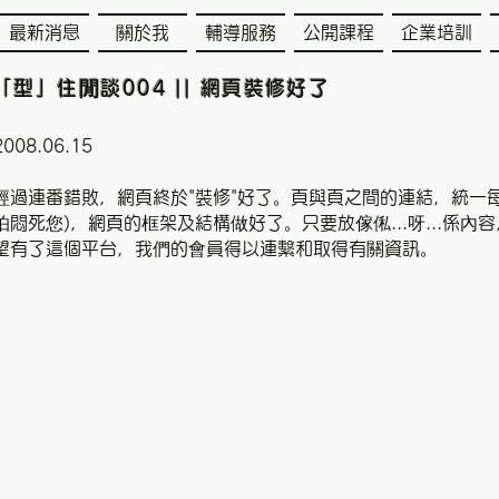
最新消息
關於我
輔導服務
公開課程
企業培訓
「型」住閒談004 || 網頁裝修好了
2008.06.15
經過連番錯敗，網頁終於"裝修"好了。頁與頁之間的連結，統一每
怕悶死您)，網頁的框架及結構做好了。只要放傢俬...呀...係
望有了這個平台，我們的會員得以連繫和取得有關資訊。