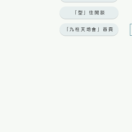
「型」住閒談
「九柱天地會」首頁