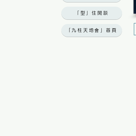
「型」住閒談
「九柱天地會」首頁