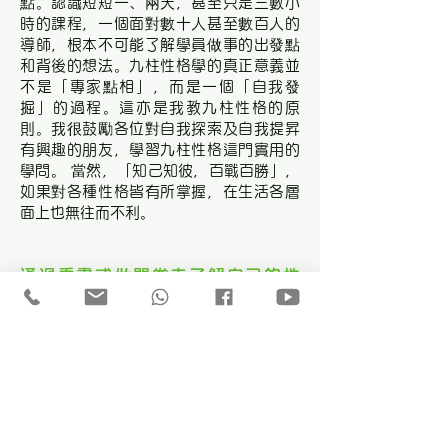
點。認識短短一、兩天，甚至只是三數小
時的課程，一個面對數十人甚至數百人的
導師，根本不可能了解學員做事的出發點
和背後的想法。九柱性格學的真正意義並
不是「專家點相」，而是一個「自我發
掘」的過程。這亦是我教九柱性格的原
則。我很鼓勵各位對自我探索及自我提昇
有興趣的朋友，學習九柱性格這門實用的
學問。 當然，「知己知彼，百戰百勝」，
如果對各種性格皆有所掌握，在生活各層
面上也無往而不利。
通過看書或做問卷去了解自己的性
格，為甚麼還要上課學習？
我們要明白文字的偏差性，因為人會不自
覺地選擇性收取資料。舉例說：報章或雜
誌均有很多心理測驗，如「你是否一位英
明神武的人？」我們會有意無意間選擇了
那些偏向自己意願的答案。故此，做問卷
最大的缺憾往往是選擇了主觀的答案，而
非客觀的事實。