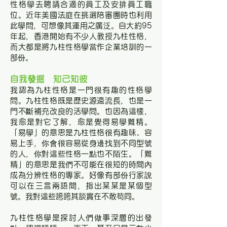
性格學去聘請合適的員工及安排員工職
位。近年美國法庭在挑選陪審團時也利用
此學問，可想像其運用之廣泛。自大約95
年起，香港開始有不少人教授九柱性格，
而大都是將九柱性格學當作企業培訓的一
部份。
自我發掘 知己知彼
我認為九柱性格是一門很有趣的性格學
問。九柱性格既是歷史源遠流長，也是一
門不斷補充改良的活學問。也因為這樣，
我愈是對它了解，愈是覺得易學難精。
「易學」的意思是九柱性格很有趣味、容
易上手，你會很容易從身邊找到不同型號
的人，你對這些性格一點也不陌生。「難
精」的意思是我們不可能在很短的時間內
成為分辨性格的專家。好像有部份行家說
可以在三言兩語間，指出某某是某個型
號。我對這些誇誇其談實在不敢苟同。
九柱性格學是探討人們做事深層的出發