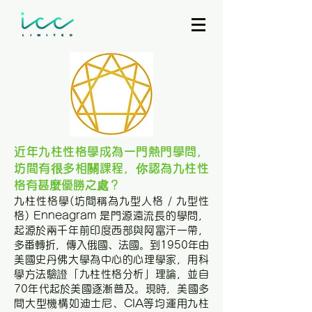
近年九柱性格學成為一門熱門學問，
坊間有很多相關課程，你認為九柱性
格有甚麼優勝之處？
九柱性格學(坊間稱為九型人格 / 九型性
格) Enneagram 是門源遠流長的學問，
起源於兩千年前印度西部與阿富汗一帶，
多番轉折，傳入俄國、法國。到1950年由
美國史丹佛大學為中心的心理學家，用科
學方法驗證「九柱性格分析」理論，並自
70年代起於美國逐漸普及。現時，美國多
間大型機構如迪士尼、CIA等均運用九柱