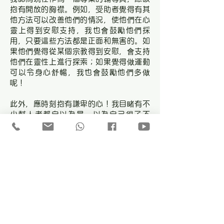
抱有開放的胸襟。例如，受助者覺得有其
他方法可以改善他們的情況，使他們在心
靈上得到安慰支持，我也會鼓勵他們採
用，只要這些方法都是正面和無害的。如
果他們覺得從某個宗教得到安慰，會支持
他們在靈性上進行探索；如果覺得做運動
可以令身心舒暢，我也會鼓勵他們多做
呢！
此外，應時刻抱有謙卑的心！我目睹有不
少幫人者都自以為是，以為自己很了不
起，以為受助者的所有改變都是一己的功
勞。正如我之前說過：每個人是生命的主
人，其他人並不適宜指指點點。我常常記
著這句話 "I'm not that good" 。
我真的明白這句說話的意思！輔導員都只
是一個普通人，不過是從旁給與受助者一
些提示及意見，讓他們作出一個恰當的選
擇，改善自己的生命。而且，懷著謙卑的
心，才能夠接受新事物，才能夠中肯地為