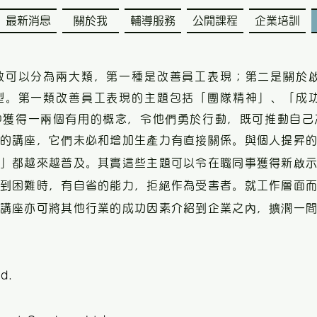
最新消息
關於我
輔導服務
公開課程
企業培訓
致可以分為兩大類，第一種是改善員工表現；第二是關於
型。第一類改善員工表現的主題包括「團隊精神」、「成
中獲得一兩個有用的概念，令他們勇於行動，既可推動自己
的講座，它們未必和增加生產力有直接關係。與個人提昇
」都越來越普及。其實這些主題可以令在職同事獲得新啟
到困難時，有自省的能力，拒絕作為受害者。就工作層面
講座亦可將其他行業的成功因素介紹到企業之內，擴濶一
td.