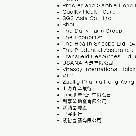
Procter and Gamble Hong 
Quality Health Care
SGS Asia Co., Ltd.
Shell
The Dairy Farm Group
The Economist
The Health Shoppe Ltd. (A 
The Prudential Assurance 
Transfield Resources Ltd. 
USANA 香港有限公司
Vitasoy International Hold
VTC
Zuellig Pharma Hong Kong
上海商業銀行
中原地產代理有限公司
利嘉閣地產有限公司
新鴻基地產
星展銀行
繽紛園藝有限公司