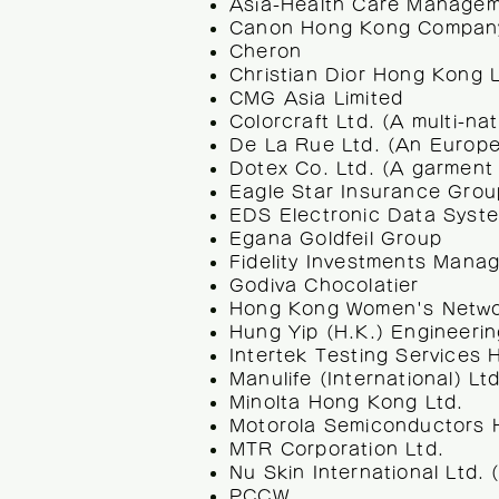
Asia-Health Care Managem
Canon Hong Kong Compan
Cheron
Christian Dior Hong Kong 
CMG Asia Limited
Colorcraft Ltd. (A multi-na
De La Rue Ltd. (An Europ
Dotex Co. Ltd. (A garmen
Eagle Star Insurance Gro
EDS Electronic Data Syst
Egana Goldfeil Group
Fidelity Investments Mana
Godiva Chocolatier
Hong Kong Women's Netw
Hung Yip (H.K.) Engineerin
Intertek Testing Services
Manulife (International) Lt
Minolta Hong Kong Ltd.
Motorola Semiconductors 
MTR Corporation Ltd.
Nu Skin International Ltd.
PCCW