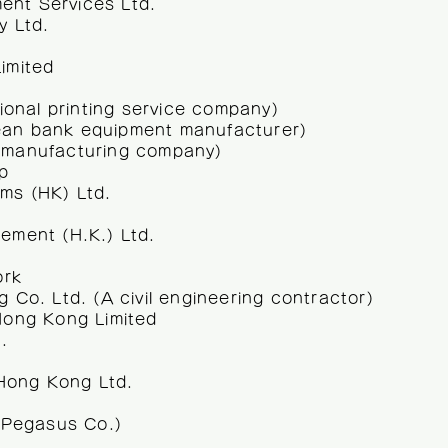
ent Services Ltd.
y Ltd.
Limited
tional printing service company)
ean bank equipment manufacturer)
t manufacturing company)
up
ems (HK) Ltd.
gement (H.K.) Ltd.
ork
g Co. Ltd. (A civil engineering contractor)
 Hong Kong Limited
d.
Hong Kong Ltd.
 (Pegasus Co.)