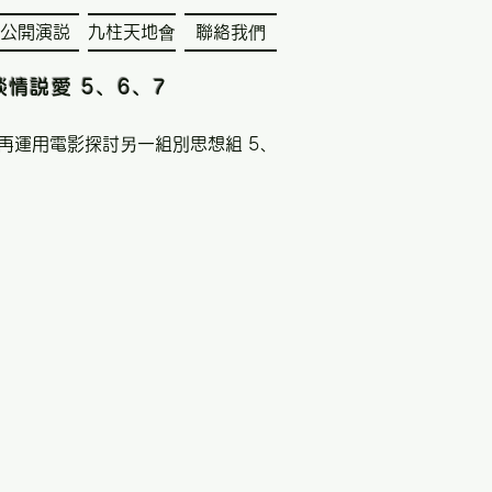
公開演説
九柱天地會
聯絡我們
：談情説愛 5、6、7
y 再運用電影探討另一組別思想組 5、