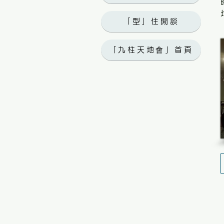
「型」住閒談
「九柱天地會」首頁