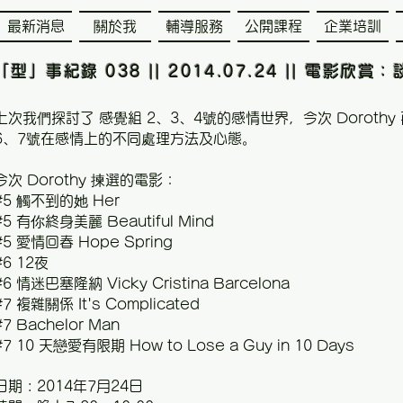
最新消息
關於我
輔導服務
公開課程
企業培訓
「型」事紀錄 038 || 2014.07.24 || 電影欣賞
上次我們探討了 感覺組 2、3、4號的感情世界，今次 Doroth
6、7號在感情上的不同處理方法及心態。
今次 Dorothy 揀選的電影：
#5 觸不到的她 Her
#5 有你終身美麗 Beautiful Mind
#5 愛情回春 Hope Spring
#6 12夜
#6 情迷巴塞隆納 Vicky Cristina Barcelona
#7 複雜關係 It's Complicated
#7 Bachelor Man
#7 10 天戀愛有限期 How to Lose a Guy in 10 Days
日期 : 2014年7月24日