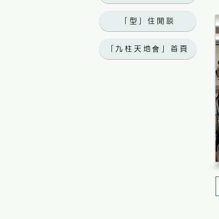
「型」住閒談
「九柱天地會」首頁