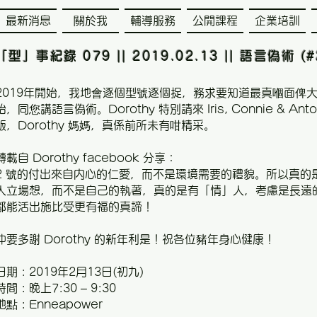
最新消息
關於我
輔導服務
公開課程
企業培訓
「型」事紀錄 079 || 2019.02.13 || 語言偽術 (#
2019年開始，我地會逐個型號逐個捉，務求要知道最真嗰面俾
始，同您講語言偽術。Dorothy 特別請來 Iris, Connie & 
版，Dorothy 媽媽，真係前所未有咁精采。
轉載自 Dorothy facebook 分享：
2 號的付出來自内心的仁愛，而不是環境需要的禮貌。所以真的
人立場想，而不是自己的執著，真的是有「情」人，考慮是長遠
都能活出施比受更有福的真諦！
​仲要多謝 Dorothy 的新年利是！祝各位豬年身心健康！
日期 : 2019年2月13日(初九)
時間 : 晚上7:30 – 9:30
地點 : Enneapower