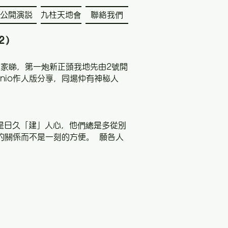
公開演説
九柱天地會
聯絡我們
2)
大家睇，第一炮新正頭我地先由2號開
Antonio作人版分享，同場仲有神秘人
是日久「建」人心，他們總是多從別
的關係而不是一刻的方便。 願各人