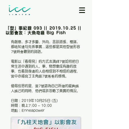
「型」事紀錄 093 ||
2019.10.25
||
以影會友：大魚奇緣 Big Fish
有創意、多才多藝、外向、言談誇張、極端、
都唔知邊句先係事實…這些都是其他型號形容
7號時會聽到的詞語。
電影以「看得見」的方式去演繹7號如何把日
常生活中遇到的人、事、物想像成有趣的故
事，也看到身邊的人由相信到不相信的過程，
當中亦描寫了主角跟7號爸爸的感情。
値得反思的是，當7號認為自己所做的能夠娛
人娛己的同時，他們或許忽略了真實的情況。
日期 : 2019年10月25日 (五)
時間 : 晚上7:00 – 10:00
地點 : Enneapower