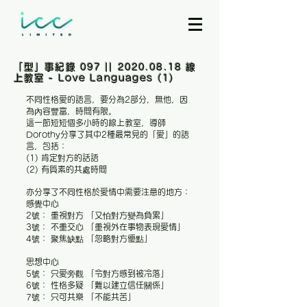
「型」事紀錄 097 ||
2020.08.18
線
上教室 - Love Languages (1)
不同性格愛的語言，要分為2部分，無他，因
為內容豐富，時間有限。
這一節短短個多小時的線上教室，導師
Dorothy分享了其中2種最常見的「愛」的語
言，包括：
(1) 肯定對方的話語
(2) 有質素的共處時間
亦分享了不同性格於愛情中需要注意的地方：
感覺中心
2號： 重視對方 「又怕對方變為負累」
3號： 不重交心 「重視外在事物表現愛情」
4號： 聚焦缺點 「忽略對方優點」
思想中心
5號： 只愛旁觀 「令對方感到被冷落」
6號： 性格多疑 「難以建立信任關係」
7號： 只可共樂 「不能共苦」