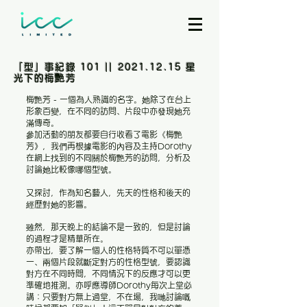
「型」事紀錄 101 ||
2021.12.15
星
光下的梅艷芳
梅艷芳 - 一個為人熟識的名字。她除了在台上
形象百變，在不同的訪問、片段中亦發現她充
滿傳奇。
參加活動的朋友都要自行收看了電影《梅艷
芳》，我們再根據電影的內容及主持Dorothy
在網上找到的不同關於梅艷芳的訪問，分析及
討論她比較像哪個型號。
又探討，作為知名藝人，先天的性格和後天的
經歷對她的影響。
雖然，那天晚上的結論不是一致的，但是討論
的過程才是精華所在。
亦帶出，要了解一個人的性格特質不可以單憑
一、兩個片段就斷定對方的性格型號，要認識
對方在不同時間，不同情況下的反應才可以更
準確地推測。亦呼應導師Dorothy每次上堂必
講：只要對方無上過堂，不在場，我哋討論嘅