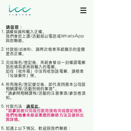
請留意：
​請確保資料輸入正確。
我們會於上課/活動前以電話或WhatsApp
與您聯絡。​
付款
前
，請再次檢查系統顯示的金額
(如適用)
是否正確。
完成報名/登記後，系統會發出一封確認電郵
到您填寫表格時輸入的電郵。
如在「收件箱」中沒有收到該電郵，請檢查
「垃圾郵件」匣。
​所有報名/登記提交後，即代表同意本公司就
相關課程/活動列明的事項*。
*請參閱相關課程/活動的注意事項/參加者須
知。
付款方法：
請按此
。​
*如參加者只完成付款而沒有完成登記程序，
我們有機會未能追查您的聯絡方法及提供出
席詳情。
如遇上以下情況，歡迎與我們聯絡：