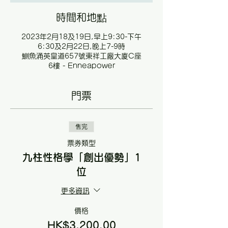
時間和地點
2023年2月18及19日,早上9:30-下午
6:30及2月22日,晚上7-9時
鰂魚涌英皇道657號東祥工廠大廈C座
6樓 - Enneapower
門票
售完
票券類型
九柱性格學「創出優勢」1
位
更多資訊
價格
HK$3,200.00