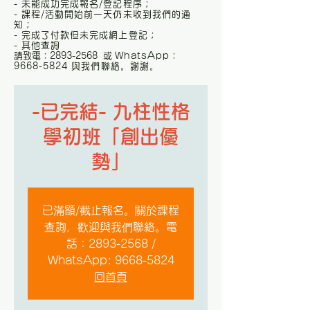
- 未能成功完成報名/登記程序；
- 課程/活動開始前一天仍未收到我們的通
知；
- 完成了付款但未完成網上登記；
- 其他查詢
請致電：2893-2568 或
WhatsApp：
9668-5824 與我們聯絡。謝謝。
-已完結- 九柱性格
學初班「創出優
勢」
已滿額/截止報名。關於課程
查詢，歡迎與我們聯絡。電
話：2893-2568 /
WhatsApp: 9668-5824
回首頁