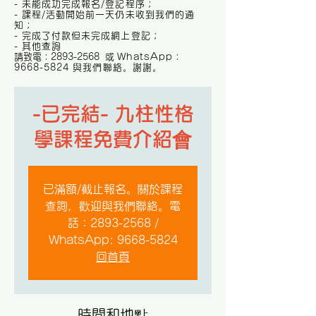
- 未能成功完成報名/登記程序；
- 課程/活動開始前一天仍未收到我們的通
知；
- 完成了付款但未完成網上登記；
- 其他查詢
請致電：2893-2568 或
WhatsApp：
9668-5824 與我們聯絡。謝謝。
-已完結- 九柱性格
學課程免費介紹會
已滿額/截止報名。關於課程
查詢，歡迎與我們聯絡。電
話：2893-2568 /
WhatsApp: 9668-5824
回首頁
時間和地點