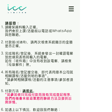
請留意：
​請確保資料輸入正確。
我們會於上課/活動前以電話或WhatsApp
與您聯絡。​
付款
前
，請再次檢查系統顯示的金額
(如適用)
是否正確。
完成報名/登記後，系統會發出一封確認電郵
到您填寫表格時輸入的電郵。
如在「收件箱」中沒有收到該電郵，請檢查
「垃圾郵件」匣。
​所有報名/登記提交後，即代表同意本公司就
相關課程/活動列明的事項*。
*請參閱相關課程/活動的注意事項/參加者須
知。
付款方法：
請按此
。​
*如參加者只完成付款而沒有完成登記程序，
我們有機會未能追查您的聯絡方法及提供出
席詳情。
如遇上以下情況，歡迎與我們聯絡：