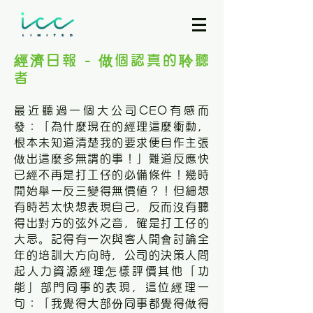
經濟日報 - 做個認真的聆聽
者
最近聽過一個大公司CEO有感而
發：「為什麼現在的經理這麼衝動，
根本未知道清楚我的要求便自作主張
做出這麼多無謂的事！」難道反應快
已經不再是打工仔的必備條件！幾時
開始舉一反三變得無價値？！但細想
有時若太快想表現自己，反而沒有聽
得出對方的弦外之音，確是打工仔的
大忌。記得有一次與客人開會討論全
年的培訓大方向時，公司的決策人問
起人力資源經理怎樣評價其他「功
能」部門同事的表現，這位經理一
句：「我覺得大部份同事都覺得做得