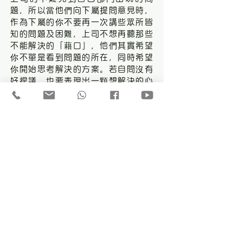
題，所以當他們向下屬提問意見時，
作為下屬的你不要再一次講些眾所皆
知的問題及困難，上司不想再聽那些
不能解決的「藉口」，他們其實希望
你不單是看到問題的所在，同時希望
你開始思考解決的方案。若自問沒有
好提議，也要表現出一顆想解決的心
及很在意的態度，切忌以「隔岸觀
火」的抽離態度去批評公司的問題，
更避免「落井下石」的負面態度。
曾經聽過一個打工皇帝分享他的成功
之道，他說：「若公司的問題太多，
自己根本就無能為力，也要表現出體
諒和關心，特別是當上司十分「勞
氣」需要發洩，下屬就要充當一個認
真的聆聽者，這樣也會給上司無限的
安慰及支持，亦因此有助上司找出解
決問題的方案。」