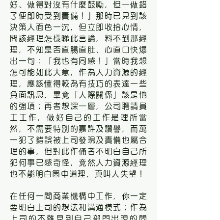
好、做得對沒有什麼鼓勵，但一做錯
了便即時受到責備！」那時已見到該
決策人面色一沉，但立即收拾心情，
問該經理怎樣睇此言論，料不到那經
理，不知是否直腸直肚、心直口快爆
出一句：「我也有同感！」當時我想
怎可能如此大意，作為人力資源的經
理，應該懂得較為有技巧的表達一些
負面訊息，畢竟「人際關係」該是他
的強項；再者想深一層，公司聘請員
工工作，做好自己的工作是理所當
然，不需要特別的嘉許及讚譽，而萬
一犯了錯誤被上司發現及責備也屬合
理的事，但對此作俑者不明白自己所
犯何事已感奇怪，竟然人力資源經理
也不能明白箇中道理，真叫人失望！
在任何一間商業機構中工作，你一定
要明白上司的想法和溝通模式；作為
上司的不難見到自己部門出現的問