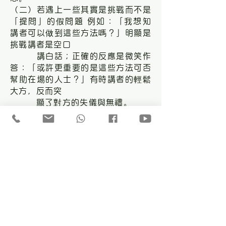
（二）若遇上一些其實是挑戰而不是
「提問」的假問題 例如：「我想知
講者可以做到這些方法嗎？」明顯是
挑戰講者是空口
講白話；正確的反應是微笑作
答：「或許更重要的是這些方法可否
幫助在場的人士？」有時講者的輕鬆
大方，反而突
顯了對方的失儀與無禮。
（三）若依然沒有反應時，講者可以
自問自答：「過去在類似講座，許多
人都會提出這個問題。。。」這樣亦
是一個把「重
點」強調的好機會。
（四）講者必定要有可以「容忍」沉
默的一刻，因為參加者也要時間思考
才可以有所提問。總括而言：成功的
演說必定要有
​ 聽眾的參予，答問的環節若處