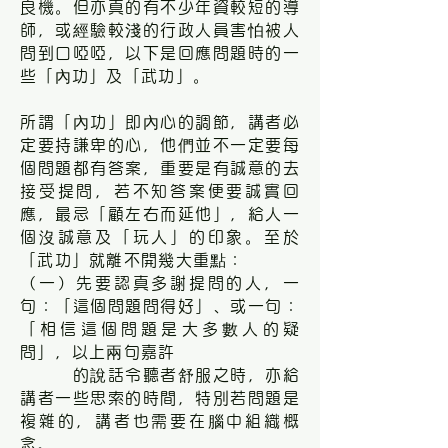
良機。但亦真的有不少年資較短的導
師，或經驗較淺的行政人員害怕被人
問到口啞啞，以下是回應問題時的一
些「內功」及「武功」。
所謂「內功」即內心的調節，講者必
定要持謙卑的心，他們並不一定要每
個問題都有答案，重要是有誠意的去
接受提問，若不知答案便要誠實回
應，最忌「顧左右而延他」，給人一
個沒誠意及「玩人」的印象。至於
「武功」就離不開幾大重點：
（一）先要認真多謝提問的人，一
句：「這個問題問得好」、或一句：
「相信這個問題是大多數人的疑
問」，以上兩句嘉許
的說話令聽者舒服之時，亦給
講者一些思索的時間，特別若問題是
複雜的，講者也需要在腦中組織概
念。