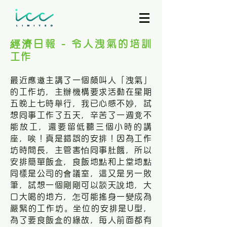
經濟日報 - 令人洩氣的培訓
工作
最近應邀主講了一個頗叫人「洩氣」
的工作坊，主辦機構要求活動在星期
五晚上七時舉行，我已心感不妙，試
想同事工作了五天，辛苦了一週竟不
能放工，還要留低聽三個小時的講
座，唉！真是錯誤的安排！因為工作
坊時間長，主管害怕同事肚餓，所以
安排簡單飯盒，食飯地點和上堂地點
同樣是公司的會議室，這又是另一敗
筆，試想一個剛剛可以談天說地，大
口大喝的地方，怎可能搖身一變成為
嚴緊的工作坊。坐位的安排是U型，
為了要食飯盒的緣故，每人前面都有