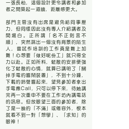
一張長枱，這個設計更令講者和參加
者之間築起一道牆，距離感更大。
部門主管沒有出席是避免給同事壓
力，但同樣因此沒有專人介紹講者及
開場白。正所謂「名不正則言不
順」，突然跳出一個沒有背景的陌生
人，嘗試作培訓的工作真是難上加
難！心想要「做好呢份工」就只得全
力以赴。正如所料，鬆散的安排便強
化了鬆散的心情，就算已講明了「關
掉手電的響鬧裝置」，不到十分鐘，
下載的鈴聲響起來，望見參加者拿出
手電應Call，只可以停下來，待她講
完再一次重申不要在工作坊內講電話
的訊息。但放眼望三面的參加者，除
了是一臉的「不滿」或倦容外，根本
就看不到一對「想學」、「求知」的
眼神！