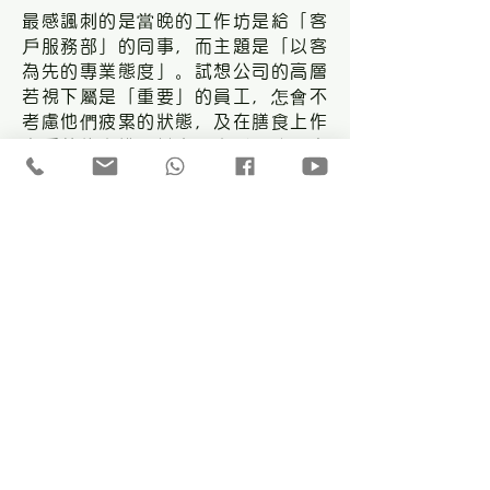
最感諷刺的是當晚的工作坊是給「客
戶服務部」的同事，而主題是「以客
為先的專業態度」。試想公司的高層
若視下屬是「重要」的員工，怎會不
考慮他們疲累的狀態，及在膳食上作
出妥善的安排。其實要客戶服務同事
改善態度，首要是給他們一個舒適的
工作環境，較為簡單的工作程序，便
能令他們保持輕鬆心態，因而有愉快
的心境去迎接客人的來電，甚至面對
投訴時也可以「平常心」反應。或許
若高層明白到優質服務不單是由前線
同事所提供，是需要全公司上上下下
也有這個「優質服務」的心態，不單
是向外，還有向內 ～ 善待不同員
工，當公司氣氛改善，同事心情變
好，客人怎會不直接受惠！