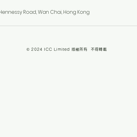
g, Hennessy Road, Wan Chai, Hong Kong
© 2024 ICC Limited 版權所有 不得轉載