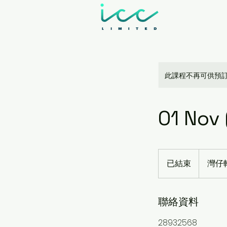
此課程不再可供預
01 Nov
已結束
已
灣仔軒
結
束
聯絡資料
28932568