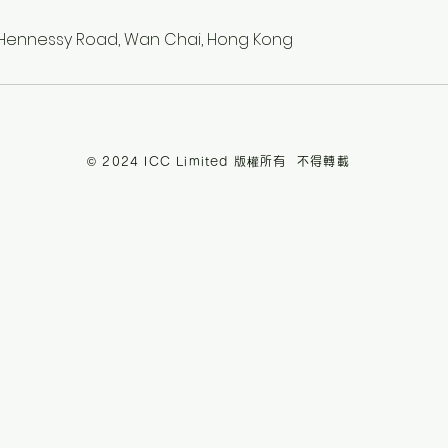
g, Hennessy Road, Wan Chai, Hong Kong
© 2024 ICC Limited 版權所有 不得轉載