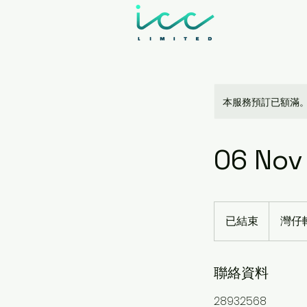
本服務預訂已額滿
06 Nov
已結束
已
灣仔軒
結
束
聯絡資料
28932568