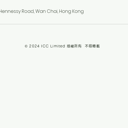
g, Hennessy Road, Wan Chai, Hong Kong
© 2024 ICC Limited 版權所有 不得轉載