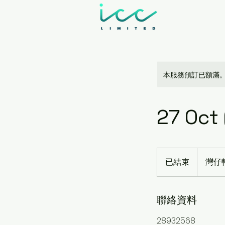
本服務預訂已額滿
27 Oct 
已結束
已
灣仔軒
結
束
聯絡資料
28932568