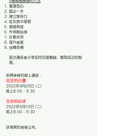
9種積極應變的方法
重建信心
踏出一步
建立堅持力
從失敗中學習
換個角度
作明智抉擇
計劃未來
提升效能
​扭
轉危機
是次講座會分享如何克服難關，獲取成功的智
慧。
即將舉辨的線上講座：
安定的心靈
2022年4月26日 (二)
晚上8:00 - 9:30
生命的紀律
2022年5月10日 (二)
晚上8:00 - 9:30
​詳情將於稍後公布。