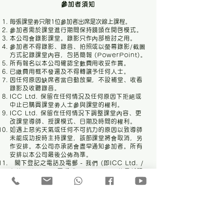
參加者須知
每張課堂劵只限1位參加者出席是次線上課程。
參加者需於課堂進行期間保持鏡頭在開啓模式。
本公司會錄影課堂。錄影只作內部檢討之用。
參加者不得錄影、錄音、拍照或以螢幕錄影/截圖
方式記錄課堂內容，包括簡報 (PowerPoint)。
所有報名以本公司確認全數費用收妥作實。
已繳費用概不發還及不得轉讓予任何人士。
因任何原因缺席者當自動放棄，不設補堂、收看
錄影及收聽錄音。
ICC Ltd. 保留在任何情況及任何原因下拒絕或
中止已購買課堂劵人士參與課堂的權利。
ICC Ltd. 保留在任何情況下調整課堂內容、更
改課堂導師、授課模式、日期及時間的權利。
如遇上惡劣天氣或任何不可抗力的原因以致導師
未能成功按時主持課堂，該節課堂將會取消，另
作安排。本公司亦承諾會盡早通知參加者。所有
安排以本公司最後公佈為準。
閣下登記之電話及電郵 - 我們 (即ICC Ltd. /
九柱天地會)會以電郵或WhatsApp發放最新課
程／講座／活動等資料給您。我們不會以任何形
式出售、租借或轉讓予任何人士或組織。
如印刷品與網站的條款有所出入，一律以網站最
新列明的條款為準。
提交報名後，即代表同意上述所有條款。