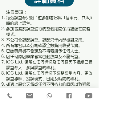
注意事項：
每張課堂劵只限 1位參加者出席 1個單元，共3小
時的線上課堂。
參加者需於課堂進行的整個期間保持鏡頭在開啓
模式。
本公司會錄影課堂。錄影只作內部檢討之用。
所有報名以本公司確認全數費用收妥作實。
已繳費用概不發還及不得轉讓予任何人士。
因任何原因缺席者當自動放棄及不設補堂。
ICC Ltd. 保留在任何情況及任何原因下拒絕已購
課堂劵人士參與課堂的權利。
ICC Ltd. 保留在任何情況下調整課堂內容、更改
課堂導師、授課模式、日期及時間的權利。
如遇上惡劣天氣或任何不可抗力的原因以致導師
未能成功按時主持課堂，該節課堂將會取消，另
作安排。本公司亦承諾會盡早通知參加者。所有
安排以本公司最後公佈為準。
本公司 (ICC Ltd. & Enneapower Co. Ltd.)
會以電郵方式發放最新課程／講座／活動等資料
給您。我們不會以任何形式出售、租借或轉讓予
任何人士或組織。
如印刷品與網站的條款有所出入，一律以網站最
新列明的條款為準。