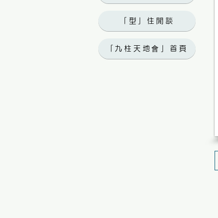
「型」住閒談
「九柱天地會」首頁