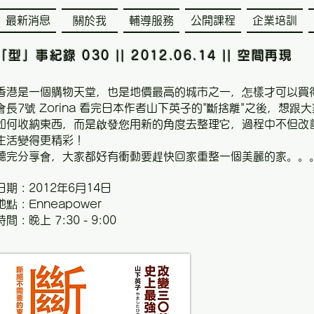
最新消息
關於我
輔導服務
公開課程
企業培訓
「型」事紀錄
030 || 2012.06.14 || 空間再現
香港是一個購物天堂，也是地價最高的城市之一，怎樣才可以買
會長7號 Zorina 看完日本作者山下英子的"斷捨離"之後，想
如何收納東西，而是啟發您用新的角度去整理它，過程中不但改
生活變得更精彩！
聽完分享會，大家都好有衝動要趕快回家重整一個美麗的家。。
日期 : 2012年6月14日
地點 : Enneapower
時間 : 晚上 7:30 - 9:00