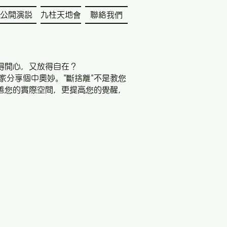
公開演説
九柱天地會
聯絡我們
得開心，又放得自在？
跟大家分享個中奧妙。"斷捨離"不是教您
善您的實際空間，更提高您的覺醒，
。