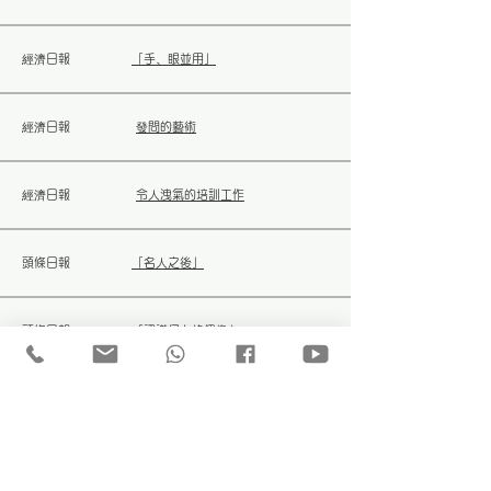
經濟日報
「手、眼並用」
經濟日報
發問的藝術
經濟日報
令人洩氣的培訓工作
頭條日報
「名人之後」
頭條日報
「認識仔女的偶像」
頭條日報
「子女為何變成小魔怪」
頭條日報
「別阻止子女失敗！」