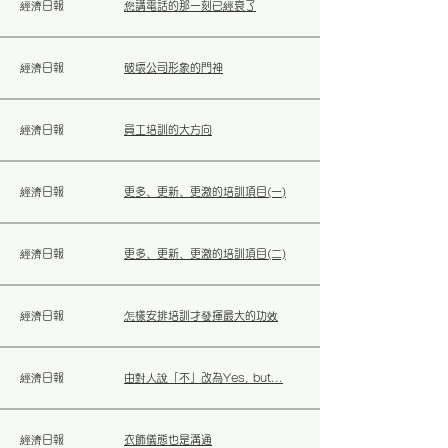
經濟日報
您講電話的那一刻已經衰了
經濟日報
破壞公司形象的門神
經濟日報
員工培訓的大方向
經濟日報
更多、更新、更激的培訓項目(一
)
經濟日報
更多、更新、更激的培訓項目(二)
經濟日報
怎樣安排培訓才發揮最大的功效
經濟日報
由對人說「不」改為Yes, but...
經濟日報
衣飾儀態也是溝通