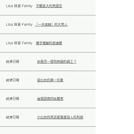
Lisa 味道 Family
不願長大的男朋友
Lisa 味道 Family
「一夫當關」的大男人
Lisa 味道 Family
慢手慢腳的老彿爺
經濟日報
您是否一個有熱誠的員工？
經濟日報
留心您的第一印象
經濟日報
做個認真的聆聽者
經濟日報
小心您的笑話是傷害別人的利劍